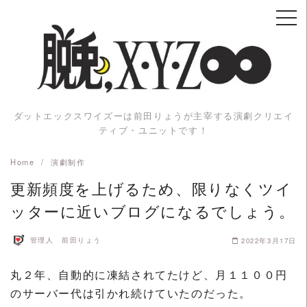
Skip
to
content
ダットエックスワイズーは前田りょうが主宰する演劇クリエイ
ティブ・ユニットです！
Home
演劇制作
更新頻度を上げるため、限りなくツイ
ッターに近いブログになるでしょう。
管理人 前田りょう
2022年3月17日
丸２年、自動的に凍結されてたけど、月１１００円
のサーバー代は引かれ続けていたのだった。