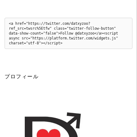
<a href="https://twitter.com/datxyzoo?
ref_src=twsrc%5Etfw" class="twitter-follow-button" 
data-show-count="false">Follow @datxyzoo</a><script 
async src="https://platform.twitter.com/widgets.js" 
charset="utf-8"></script>
プロフィール