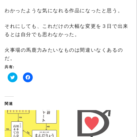
わかったような気になれる作品になったと思う。
それにしても、これだけの大幅な変更を３日で出来
るとは自分でも思わなかった。
火事場の馬鹿力みたいなものは間違いなくあるの
だ。
共有:
ク
F
リ
a
ッ
c
ク
e
し
b
て
o
関連
T
o
w
k
i
で
t
共
t
有
e
す
r
る
で
に