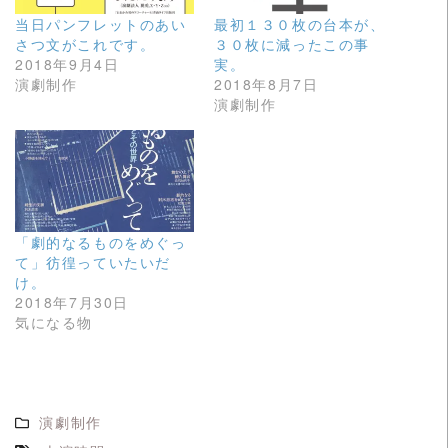
共
は
有
ク
当日パンフレットのあい
最初１３０枚の台本が、
(
リ
新
ッ
さつ文がこれです。
３０枚に減ったこの事
し
ク
2018年9月4日
実。
い
し
ウ
て
演劇制作
2018年8月7日
ィ
く
演劇制作
ン
だ
ド
さ
ウ
い
で
(
開
新
き
し
ま
い
す
ウ
)
ィ
ン
ド
「劇的なるものをめぐっ
ウ
て」彷徨っていたいだ
で
開
け。
き
ま
2018年7月30日
す
気になる物
)
演劇制作