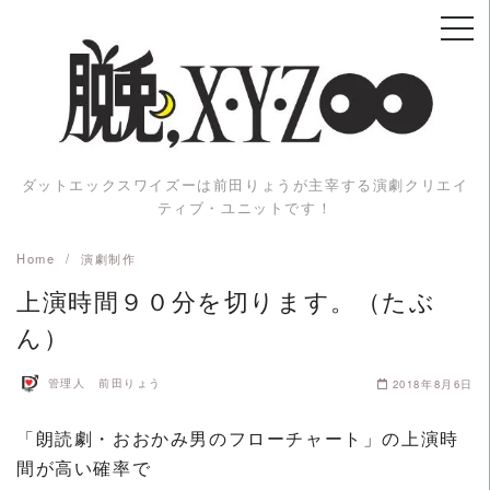
Skip
to
content
ダットエックスワイズーは前田りょうが主宰する演劇クリエイ
ティブ・ユニットです！
Home
演劇制作
上演時間９０分を切ります。（たぶ
ん）
管理人 前田りょう
2018年8月6日
「朗読劇・おおかみ男のフローチャート」の上演時
間が高い確率で