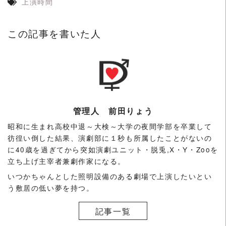
上演時間
この記事を書いた人
管理人 前田りょう
昭和に生まれ高校中退～大検～大学の夜間学部を卒業して
彷徨い倒した結果、演劇部に１秒も所属したことがないの
に40歳を過ぎてから突如演劇ユニット・脱兎,X・Y・Zooを
立ち上げ主宰者兼劇作家になる。
いつかちゃんとした照明設備のある劇場で上演したいとい
う敷居の低い夢を持つ。
記事一覧