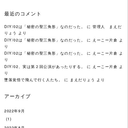
最近のコメント
DIY/02は「秘密の聖三角形」なのだった。
に
管理人 まえだ
りょう
より
DIY/02は「秘密の聖三角形」なのだった。
に
えーこー片倉
よ
り
DIY/02は「秘密の聖三角形」なのだった。
に
えーこー片倉
よ
り
DIY/02、実は第２回公演があったりする。
に
えーこー片倉
よ
り
墜落覚悟で飛んで行く人たち。
に
まえだりょう
より
アーカイブ
2022年9月
(1)
2022年8月