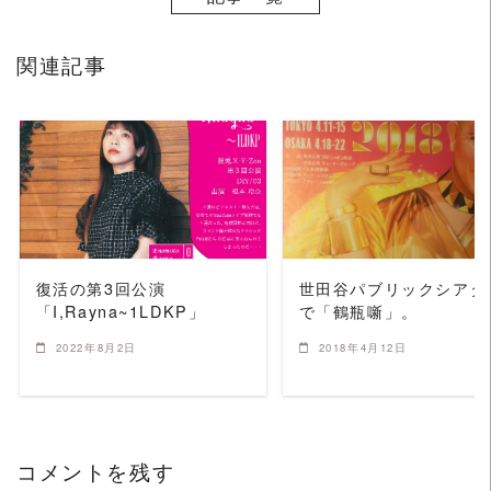
関連記事
READ MORE
READ MORE
復活の第3回公演
世田谷パブリックシアタ
「I,Rayna~1LDKP」
で「鶴瓶噺」。
2022年8月2日
2018年4月12日
コメントを残す