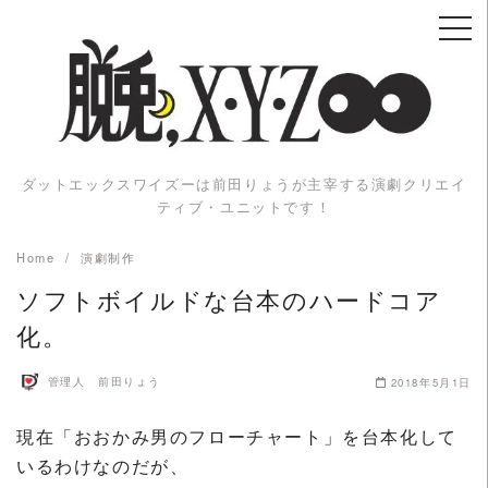
Skip
to
content
ダットエックスワイズーは前田りょうが主宰する演劇クリエイ
ティブ・ユニットです！
Home
演劇制作
ソフトボイルドな台本のハードコア
化。
管理人 前田りょう
2018年5月1日
現在「おおかみ男のフローチャート」を台本化して
いるわけなのだが、