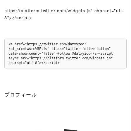
https://platform.twitter.com/widgets.js" charset="utf-
8"></script>
<a href="https://twitter.com/datxyzoo?
ref_src=twsrc%5Etfw" class="twitter-follow-button" 
data-show-count="false">Follow @datxyzoo</a><script 
async src="https://platform.twitter.com/widgets.js" 
charset="utf-8"></script>
プロフィール