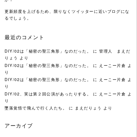
更新頻度を上げるため、限りなくツイッターに近いブログにな
るでしょう。
最近のコメント
DIY/02は「秘密の聖三角形」なのだった。
に
管理人 まえだ
りょう
より
DIY/02は「秘密の聖三角形」なのだった。
に
えーこー片倉
よ
り
DIY/02は「秘密の聖三角形」なのだった。
に
えーこー片倉
よ
り
DIY/02、実は第２回公演があったりする。
に
えーこー片倉
よ
り
墜落覚悟で飛んで行く人たち。
に
まえだりょう
より
アーカイブ