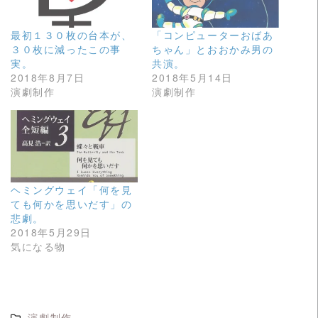
r
る
で
に
共
は
有
ク
最初１３０枚の台本が、
「コンピューターおばあ
(
リ
新
ッ
３０枚に減ったこの事
ちゃん」とおおかみ男の
し
ク
実。
共演。
い
し
ウ
て
2018年8月7日
2018年5月14日
ィ
く
演劇制作
演劇制作
ン
だ
ド
さ
ウ
い
で
(
開
新
き
し
ま
い
す
ウ
)
ィ
ン
ド
ヘミングウェイ「何を見
ウ
ても何かを思いだす」の
で
開
悲劇。
き
ま
2018年5月29日
す
気になる物
)
演劇制作