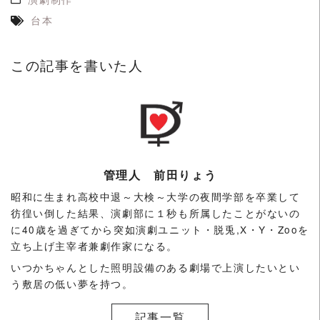
台本
この記事を書いた人
管理人 前田りょう
昭和に生まれ高校中退～大検～大学の夜間学部を卒業して
彷徨い倒した結果、演劇部に１秒も所属したことがないの
に40歳を過ぎてから突如演劇ユニット・脱兎,X・Y・Zooを
立ち上げ主宰者兼劇作家になる。
いつかちゃんとした照明設備のある劇場で上演したいとい
う敷居の低い夢を持つ。
記事一覧