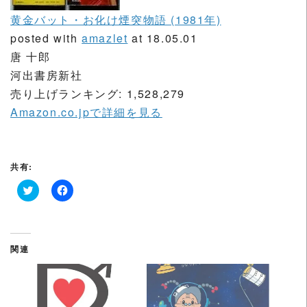
黄金バット・お化け煙突物語 (1981年)
posted with
amazlet
at 18.05.01
唐 十郎
河出書房新社
売り上げランキング: 1,528,279
Amazon.co.jpで詳細を見る
共有:
ク
F
リ
a
ッ
c
ク
e
し
b
て
o
関連
T
o
w
k
i
で
t
共
t
有
e
す