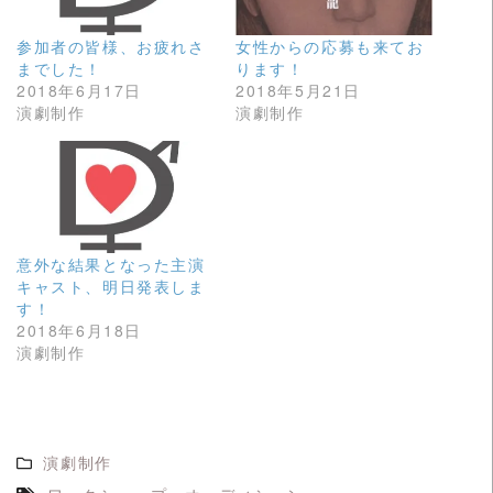
で
に
共
は
有
ク
参加者の皆様、お疲れさ
女性からの応募も来てお
(
リ
新
ッ
までした！
ります！
し
ク
2018年6月17日
2018年5月21日
い
し
ウ
て
演劇制作
演劇制作
ィ
く
ン
だ
ド
さ
ウ
い
で
(
開
新
き
し
ま
い
す
ウ
)
ィ
意外な結果となった主演
ン
ド
キャスト、明日発表しま
ウ
す！
で
開
2018年6月18日
き
ま
演劇制作
す
)
演劇制作