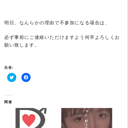
明日、なんらかの理由で不参加になる場合は、
必ず事前にご連絡いただけますよう何卒よろしくお
願い致します。
共有:
ク
F
リ
a
ッ
c
ク
e
し
b
て
o
関連
T
o
w
k
i
で
t
共
t
有
e
す
r
る