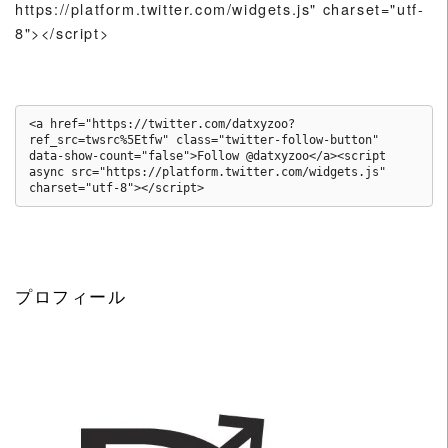
https://platform.twitter.com/widgets.js" charset="utf-
8"></script>
<a href="https://twitter.com/datxyzoo?
ref_src=twsrc%5Etfw" class="twitter-follow-button" 
data-show-count="false">Follow @datxyzoo</a><script 
async src="https://platform.twitter.com/widgets.js" 
charset="utf-8"></script>
プロフィール