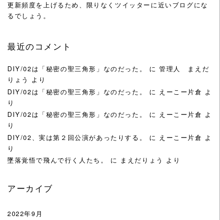
更新頻度を上げるため、限りなくツイッターに近いブログにな
るでしょう。
最近のコメント
DIY/02は「秘密の聖三角形」なのだった。
に
管理人 まえだ
りょう
より
DIY/02は「秘密の聖三角形」なのだった。
に
えーこー片倉
よ
り
DIY/02は「秘密の聖三角形」なのだった。
に
えーこー片倉
よ
り
DIY/02、実は第２回公演があったりする。
に
えーこー片倉
よ
り
墜落覚悟で飛んで行く人たち。
に
まえだりょう
より
アーカイブ
2022年9月