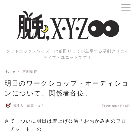
Skip
to
content
ダットエックスワイズーは前田りょうが主宰する演劇クリエイ
ティブ・ユニットです！
Home
演劇制作
明日のワークショップ・オーディショ
ンについて、関係者各位。
管理人 前田りょう
2018年6月16日
さて、ついに明日は旗上げ公演「おおかみ男のフロ
ーチャート」の