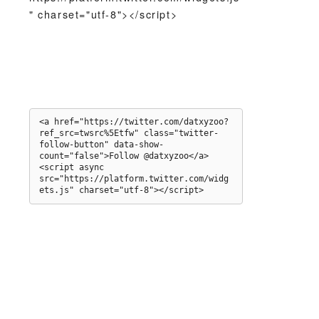
" charset="utf-8"></script>
<a href="https://twitter.com/datxyzoo?
ref_src=twsrc%5Etfw" class="twitter-
follow-button" data-show-
count="false">Follow @datxyzoo</a>
<script async 
src="https://platform.twitter.com/widg
ets.js" charset="utf-8"></script>