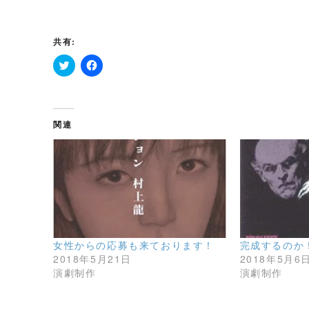
共有:
ク
F
リ
a
ッ
c
ク
e
し
b
て
o
関連
T
o
w
k
i
で
t
共
t
有
e
す
r
る
で
に
共
は
有
ク
(
リ
新
ッ
し
ク
女性からの応募も来ております！
完成するのか
い
し
ウ
て
2018年5月21日
2018年5月6
ィ
く
演劇制作
演劇制作
ン
だ
ド
さ
ウ
い
で
(