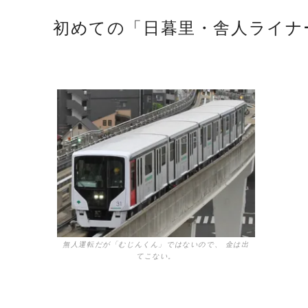
初めての「日暮里・舎人ライナ
無人運転だが「むじんくん」ではないので、 金は出
てこない。