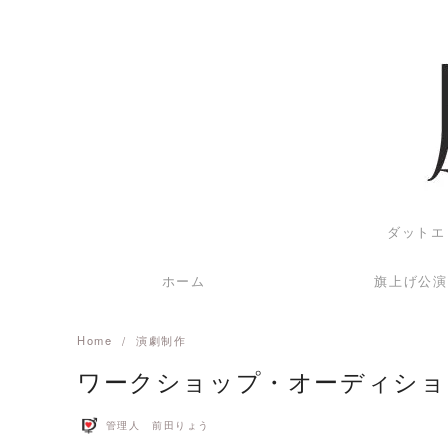
Skip
to
content
ダットエ
ホーム
旗上げ公演
Home
演劇制作
ワークショップ・オーディショ
管理人 前田りょう