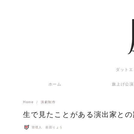
Skip
to
content
ダットエ
ホーム
旗上げ公演
Home
演劇制作
生で見たことがある演出家との
管理人 前田りょう