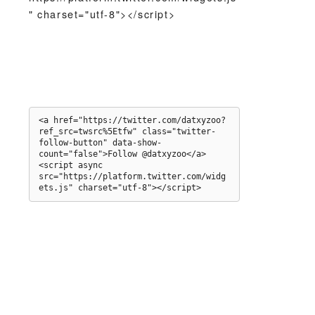
" charset="utf-8"></script>
<a href="https://twitter.com/datxyzoo?
ref_src=twsrc%5Etfw" class="twitter-
follow-button" data-show-
count="false">Follow @datxyzoo</a>
<script async 
src="https://platform.twitter.com/widg
ets.js" charset="utf-8"></script>