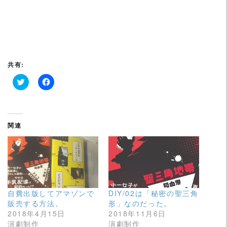
共有:
ク
F
リ
a
ッ
c
ク
e
し
b
て
o
関連
T
o
w
k
i
で
t
共
t
有
e
す
r
る
で
に
共
は
有
ク
自費出版してアマゾンで
DIY/02は「秘密の聖三角
(
リ
新
ッ
販売する方法。
形」なのだった。
し
ク
2018年4月15日
2018年11月6日
い
し
ウ
て
演劇制作
演劇制作