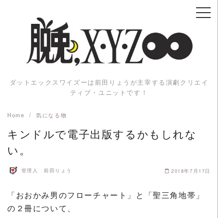
Skip
to
content
ダットエックスワイズーは前田りょうが主宰する演劇クリエイ
ティブ・ユニットです！
Home
気になる物
キンドルで電子出版するかもしれな
い。
管理人 前田りょう
2018年7月17日
「おおかみ男のフローチャート」と「聖三角地帯」
の２冊について、