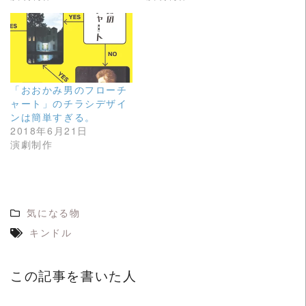
ィ
く
ン
だ
ド
さ
ウ
い
で
(
開
新
き
し
ま
い
す
ウ
)
ィ
「おおかみ男のフローチ
ン
ド
ャート」のチラシデザイ
ウ
ンは簡単すぎる。
で
開
2018年6月21日
き
ま
演劇制作
す
)
気になる物
キンドル
この記事を書いた人