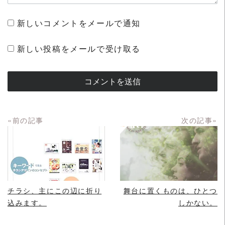
新しいコメントをメールで通知
新しい投稿をメールで受け取る
«前の記事
次の記事»
READ MORE
READ MORE
チラシ、主にこの辺に折り
舞台に置くものは、ひとつ
込みます。
しかない。