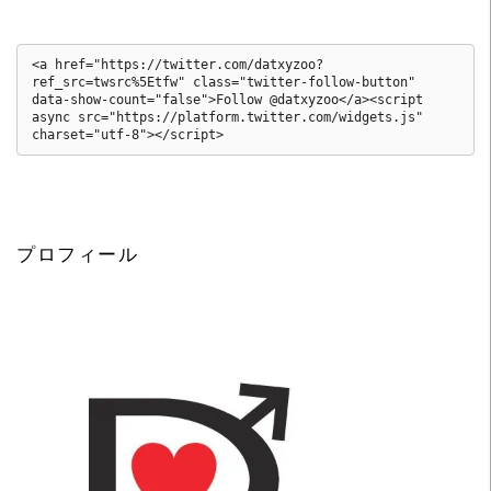
<a href="https://twitter.com/datxyzoo?
ref_src=twsrc%5Etfw" class="twitter-follow-button" 
data-show-count="false">Follow @datxyzoo</a><script 
async src="https://platform.twitter.com/widgets.js" 
charset="utf-8"></script>
プロフィール