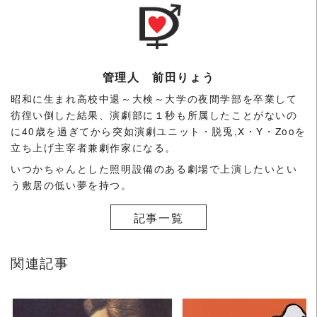
管理人 前田りょう
昭和に生まれ高校中退～大検～大学の夜間学部を卒業して
彷徨い倒した結果、演劇部に１秒も所属したことがないの
に40歳を過ぎてから突如演劇ユニット・脱兎,X・Y・Zooを
立ち上げ主宰者兼劇作家になる。
いつかちゃんとした照明設備のある劇場で上演したいとい
う敷居の低い夢を持つ。
記事一覧
関連記事