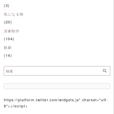
(3)
気になる物
(20)
演劇制作
(104)
観劇
(14)
https://platform.twitter.com/widgets.js" charset="utf-
8"></script>